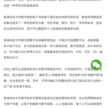
这是一种有意识的收集政策。
香港科技大学图书馆的电子书收集可通过校内外图书馆目录。数据库和数据库
的集合提供了一系列的研究文献，包括书籍、期刊、统计、专利和标准，提供
全文或书目访问，用户可以覆盖和个人的描述在数据库列表。
香港科技大学图书馆数字化馆藏举措包括：中国古代地图数字化、高校档案、
科大电子论文、科大的机构知识库、科大新闻在线、图书馆展览、科大本科论
文、科大硕士论文和博士论文；收集载体形式包括
DVD
、
VHS
、
VCD
、
CD
，磁
带和幻灯片。
任何人都可以进香港科技大学图书馆阅览书刊，只有借阅书刊，才需要办理借
阅证。真正做到
“读者第一，服务至上”的服务理念。而且港科大的“地图中国”收
藏，在全港首屈一指。另外，不同刊物以不同颜色进行装订加以区别“让读者一
目了然”非常便于查找。
香港科技大学图书馆非常重视文献采访过程的透明性管理。充分利用网络条件
与用户沟通，让用户积极参与图书采购，人人有建议权，每个人可以依据需求