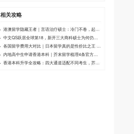
相关攻略
·
港澳留学隐藏王者｜言语治疗硕士：冷门不卷，起薪吊打商科 | 港澳留学
·
中文QS跃居全球第18，新开三大商科硕士为何仍是“捡漏”良机？|香港留学
·
各国留学费用大对比｜日本留学真的是性价比之王 | 芥末留学
·
内地高中生申请香港本科｜芥末留学梳理4条官方升学通道
·
香港本科升学全攻略：四大通道适配不同考生，芥末留学助你抢跑人生新阶段|香港留学